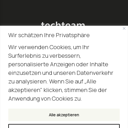
Wir schätzen Ihre Privatsphäre
software development professionals
Wir verwenden Cookies, um Ihr
techteam GmbH
Surferlebnis zu verbessern,
Plinganserstraße 24
personalisierte Anzeigen oder Inhalte
81369 München
einzusetzen und unseren Datenverkehr
zu analysieren. Wenn Sie auf „Alle
Kontakt
akzeptieren" klicken, stimmen Sie der
+49 (0) 89 – 45 35 17 92
Anwendung von Cookies zu.
hello@techteam.de
Social
Alle akzeptieren
Linked-In