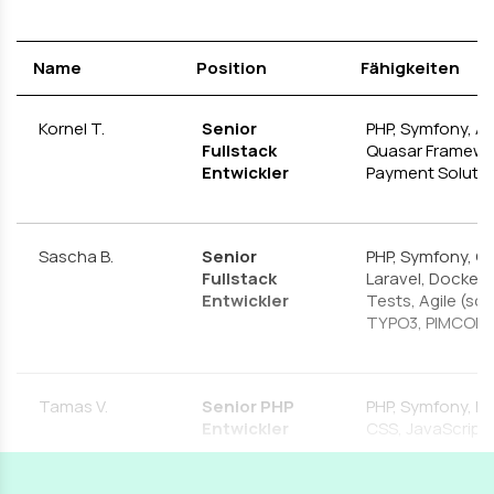
Name
Position
Fähigkeiten
Kornel T.
Senior
PHP, Symfony, Ang
Fullstack
Quasar Framewo
Entwickler
Payment Solutio
Sascha B.
Senior
PHP, Symfony, OO
Fullstack
Laravel, Docker, 
Entwickler
Tests, Agile (sc
TYPO3, PIMCOR
Tamas V.
Senior PHP
PHP, Symfony, La
Entwickler
CSS, JavaScript,