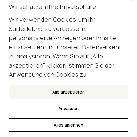
techteam GmbH
Wir schätzen Ihre Privatsphäre
Plinganserstraße 24
Wir verwenden Cookies, um Ihr
81369 München
Surferlebnis zu verbessern,
personalisierte Anzeigen oder Inhalte
Kontakt
einzusetzen und unseren Datenverkehr
+49 (0) 89 – 45 35 17 92
zu analysieren. Wenn Sie auf „Alle
hello@techteam.de
akzeptieren" klicken, stimmen Sie der
Anwendung von Cookies zu.
Social
Linked-In
Alle akzeptieren
Impressum
|
Datenschutzerklärung
Anpassen
Alles ablehnen